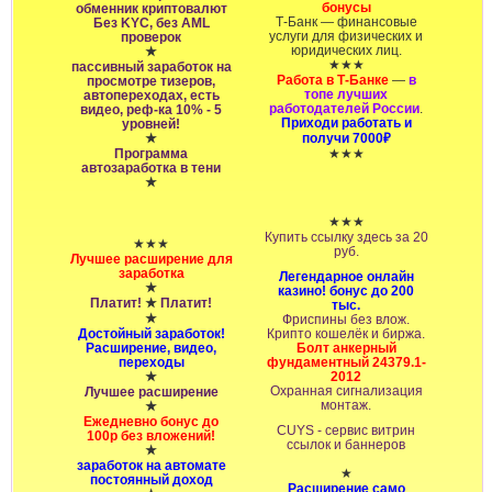
бонусы
обменник криптовалют
Т‑Банк — финансовые
Без KYC, без AML
услуги для физических и
проверок
юридических лиц.
★
★★★
пассивный заработок на
Работа в Т‑Банке
—
в
просмотре тизеров,
топе лучших
автопереходах, есть
работодателей России
.
видео, реф-ка 10% - 5
Приходи работать и
уровней!
★
получи 7000₽
Программа
★★★
автозаработка в тени
★
★★★
Купить ссылку здесь за
20
★★★
руб.
Лучшее расширение для
заработка
Легендарное онлайн
★
казино! бонус до 200
Платит!
★
Платит!
тыс.
★
Фриспины без влож.
Достойный заработок!
Крипто кошелёк и биржа.
Расширение, видео,
Болт анкерный
переходы
фундаментный 24379.1-
★
2012
Охранная сигнализация
Лучшее расширение
монтаж.
★
Ежедневно бонус до
CUYS - сервис витрин
100р без вложений!
ссылок и баннеров
★
заработок на автомате
★
постоянный доход
Расширение само