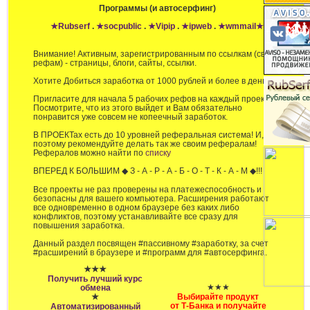
Программы (и автосерфинг)
★Rubserf
.
★socpublic
.
★Vipip
.
★ipweb
.
★wmmail★
Внимание! Активным, зарегистрированным по ссылкам (своим
рефам) - страницы, блоги, сайты, ссылки.
Хотите Добиться заработка от 1000 рублей и более в день?
Пригласите для начала 5 рабочих рефов на каждый проект!
Посмотрите, что из этого выйдет и Вам обязательно
понравится уже совсем не копеечный заработок.
В ПРОЕКТах есть до 10 уровней реферальная система! И,
поэтому рекомендуйте делать так же своим рефералам!
Рефералов можно найти по
списку
ВПЕРЕД К БОЛЬШИМ ◆ З - А - Р - А - Б - О - Т - К - А - М ◆!!!
Все проекты не раз проверены на платежеспособность и
безопасны для вашего компьютера. Расширения работают
все одновременно в одном браузере без каких либо
конфликтов, поэтому устанавливайте все сразу для
повышения заработка.
Данный раздел посвящен #пассивному #заработку, за счет
#расширений в браузере и #программ для #автосерфинга.
★★★
Получить лучший курс
★★★
обмена
★
Выбирайте продукт
от T‑Банка и получайте
Автоматизированный