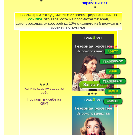
★
зарабатывает
★
Рассмотрим сотрудничество с зарегистрированными по
ссылке
. это заработок на просмотре тизеров,
автопереходах, видео, реф-ка 10% с каждого из 5 возможных
уровней в структуре.
★★★
ADBTC
★
TEASERFAST
★
VIPIP
★
TEASERFAST
★★★
★
Купить ссылку здесь за
руб.
IPWEB
★★★
★
Поставить к себе на
WMMAIL
сайт
★★★