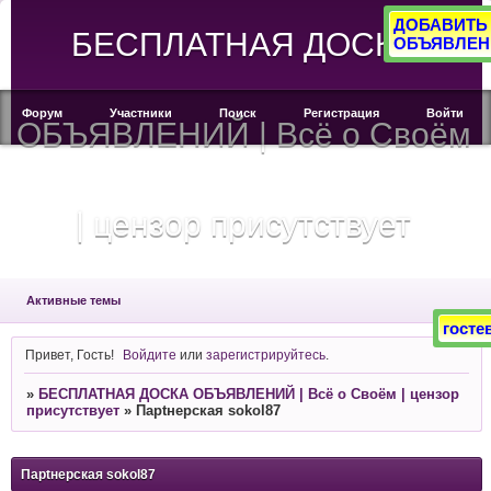
ДОБАВИТЬ
БЕСПЛАТНАЯ ДОСКА
ОБЪЯВЛЕН
Форум
Участники
Поиск
Регистрация
Войти
ОБЪЯВЛЕНИЙ | Всё о Своём
| цензор присутствует
Активные темы
госте
Привет, Гость!
Войдите
или
зарегистрируйтесь
.
»
БЕСПЛАТНАЯ ДОСКА ОБЪЯВЛЕНИЙ | Всё о Своём | цензор
присутствует
»
Парtнерская sokol87
Парtнерская sokol87