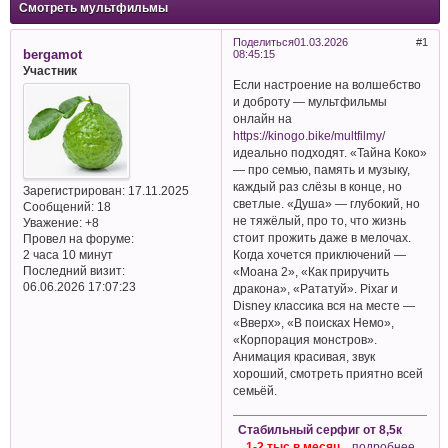
Смотреть мультфильмы
Поделиться
01.03.2026
1
bergamot
08:45:15
Участник
Если настроение на волшебство
и доброту — мультфильмы
онлайн на
https://kinogo.bike/multfilmy/
идеально подходят. «Тайна Коко»
— про семью, память и музыку,
каждый раз слёзы в конце, но
Зарегистрирован
: 17.11.2025
светлые. «Душа» — глубокий, но
Сообщений:
18
не тяжёлый, про то, что жизнь
Уважение:
+8
стоит прожить даже в мелочах.
Провел на форуме:
Когда хочется приключений —
2 часа 10 минут
Последний визит:
«Моана 2», «Как приручить
06.06.2026 17:07:23
дракона», «Рататуй». Pixar и
Disney классика вся на месте —
«Вверх», «В поисках Немо»,
«Корпорация монстров».
Анимация красивая, звук
хороший, смотреть приятно всей
семьёй.
Стабильный серфиг от 8,5к
1-2 тыс в месяц
...подробнее